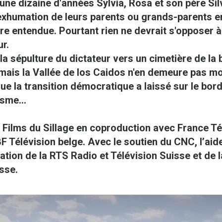
 une dizaine d'années Sylvia, Rosa et son père Silv
l’exhumation de leurs parents ou grands-parents en
e entendue. Pourtant rien ne devrait s'opposer à
ur.
a sépulture du dictateur vers un cimetière de la
t mais la Vallée de los Caidos n'en demeure pas 
ue la transition démocratique a laissé sur le bor
sme...
 Films du Sillage
en coproduction avec
France Té
F Télévision belge.
Avec le soutien du CNC, l’aid
pation de la RTS Radio et Télévision Suisse et de l
sse.