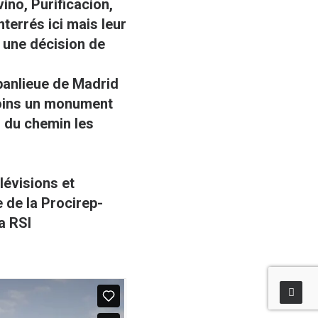
ino, Purificacion,
terrés ici mais leur
 une décision de
 banlieue de Madrid
moins un monument
d du chemin les
lévisions et
e de la Procirep-
a RSI