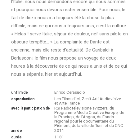
l’Italie, nous nous demandons encore qui nous sommes
et pourquoi nous devons rester ensemble. Pour nous, le
fait de dire « nous » a toujours été la chose la plus
difficile, mais ce qui nous a toujours unis, c’est la culture.
« Hélas ! serve Italie, séjour de douleur, nef sans pilote en
obscure tempête… » La complainte de Dante est
ancienne, mais elle reste d’actualité. De Garibaldi à
Berlusconi, le film nous propose un voyage de deux
heures à la découverte de ce qui nous a unis et de ce qui
nous a séparés, hier et aujourd’hui.
Enrico Cerasuolo
un film de
Les Films d'Ici, Zenit Arti Audiovisive
coproduction
et Arte France
RSI Radiotelevisione svizzera, du
avec la participation de
Programme Media Créative Europe, de
la Procirep, de l'Angoa, du Fonds
régional pour le documentaire du
Piémont, de la ville de Turin et du CNC
2011
année
118'
durée