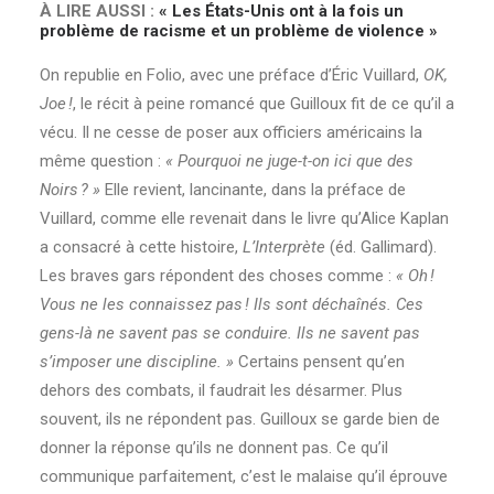
À LIRE AUSSI :
« Les États-Unis ont à la fois un
problème de racisme et un problème de violence »
On republie en Folio, avec une préface d’Éric Vuillard,
OK,
Joe !
, le récit à peine romancé que Guilloux fit de ce qu’il a
vécu. Il ne cesse de poser aux officiers américains la
même question :
« Pourquoi ne juge-t-on ici que des
Noirs ? »
Elle revient, lancinante, dans la préface de
Vuillard, comme elle revenait dans le livre qu’Alice Kaplan
a consacré à cette histoire,
L’Inter­prète
(éd. Gallimard).
Les braves gars ­répondent des choses comme :
« Oh !
Vous ne les connaissez pas ! Ils sont déchaînés. Ces
gens-là ne savent pas se conduire. Ils ne savent pas
s’imposer une discipline. »
Certains pensent qu’en
dehors des combats, il faudrait les désarmer. Plus
souvent, ils ne répondent pas. Guilloux se garde bien de
donner la réponse qu’ils ne donnent pas. Ce qu’il
communique parfaitement, c’est le malaise qu’il éprouve