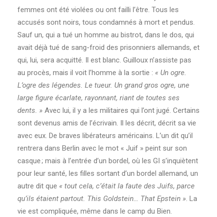
femmes ont été violées ou ont failli l’être. Tous les
accusés sont noirs, tous condamnés à mort et pendus.
Sauf un, qui a tué un homme au bistrot, dans le dos, qui
avait déjà tué de sang-froid des prisonniers allemands, et
qui, lui, sera acquitté. Il est blanc. Guilloux n’assiste pas
au procès, mais il voit l’homme à la sortie :
« Un ogre.
L’ogre des légendes. Le tueur. Un grand gros ogre, une
large figure écarlate, rayonnant, riant de toutes ses
dents. »
Avec lui, il y a les militaires qui l’ont jugé. Certains
sont devenus amis de l’écrivain. Il les décrit, décrit sa vie
avec eux. De braves libérateurs américains. L’un dit qu’il
rentrera dans Berlin avec le mot « Juif » peint sur son
casque ; mais à l’entrée d’un bordel, où les GI s’inquiètent
pour leur santé, les filles sortant d’un bordel allemand, un
autre dit que
« tout cela, c’était la faute des Juifs, parce
qu’ils étaient partout. This Goldstein… That Epstein »
. La
vie est compliquée, même dans le camp du Bien.