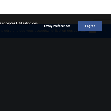
 acceptez l'utilisation des
Privacy Preferences
I Agree
onsidérerons que vous acceptez l'utilisation des cookies.
Ok
créatif autour du
apeau tricolore avant d’être
cantonnés dans le camp
éré de solde, ils
ement, des gendarmes
este un objet de
tors en exposent les zones
artistes sénégalais en