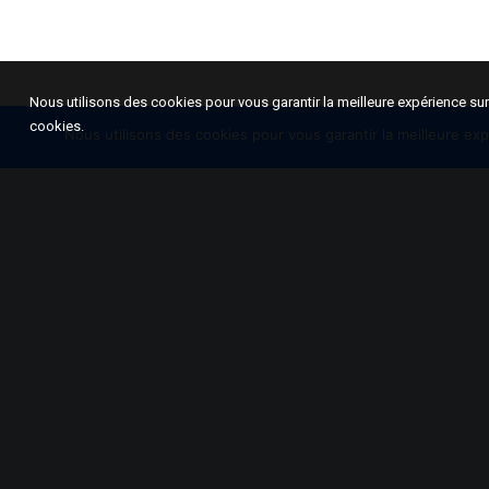
Nous utilisons des cookies pour vous garantir la meilleure expérience sur 
cookies.
Nous utilisons des cookies pour vous garantir la meilleure exp
Dans “Thiaroye 44”, trois j
“massacre colonial” de tira
Novembre 1944. Près de mill
faits prisonniers au momen
militaire de Thiaroye, en pé
manifestent. La répressio
français « matent » ce que
Malgré la volonté du prési
controverse historiographi
d’ombre dans un remarquable