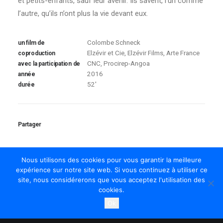
et petits-enfants, sauf leur avenir. Ils savent, l’un comme
l’autre, qu’ils n’ont plus la vie devant eux.
Colombe Schneck
un film de
Elzévir et Cie, Elzévir Films, Arte France
coproduction
CNC, Procirep-Angoa
avec la participation de
2016
année
52'
durée
Partager
Nous utilisons des cookies pour vous garantir la meilleure
expérience sur notre site web. Si vous continuez à utiliser ce
site, nous considérerons que vous acceptez l'utilisation des
AVANT LE SILLAGE
cookies.
Ok