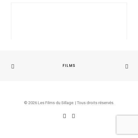
FILMS
© 2026 Les Films du Sillage. | Tous droits réservés.
DISOBEDIENT
« DISOBEDIENT », de Rodrigo Vazquez,
sélectionné aux pitchs
internationaux du FIPADOC 2022